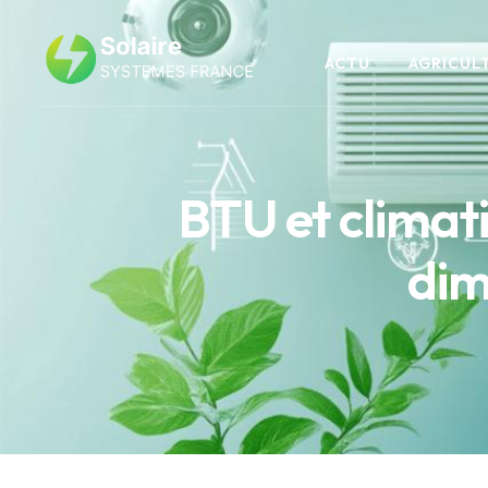
ACTU
AGRICUL
BTU et climati
dim