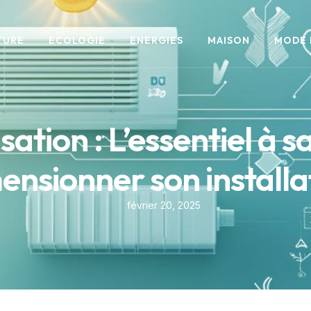
TURE
ECOLOGIE
ENERGIES
MAISON
MODE 
sation : L’essentiel à s
ensionner son installa
février 20, 2025