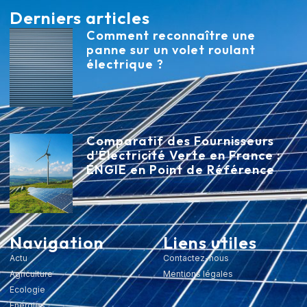
Derniers articles
Comment reconnaître une
panne sur un volet roulant
électrique ?
Comparatif des Fournisseurs
d’Électricité Verte en France :
ENGIE en Point de Référence
Navigation
Liens utiles
Actu
Contactez-nous
Agriculture
Mentions légales
Ecologie
Energies